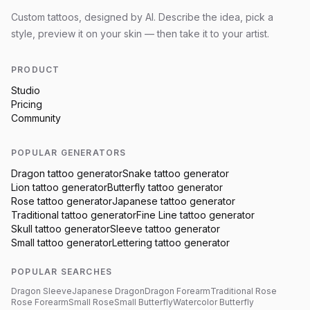
Custom tattoos, designed by AI. Describe the idea, pick a
style, preview it on your skin — then take it to your artist.
PRODUCT
Studio
Pricing
Community
POPULAR GENERATORS
Dragon
tattoo generator
Snake
tattoo generator
Lion
tattoo generator
Butterfly
tattoo generator
Rose
tattoo generator
Japanese
tattoo generator
Traditional
tattoo generator
Fine Line
tattoo generator
Skull
tattoo generator
Sleeve
tattoo generator
Small
tattoo generator
Lettering
tattoo generator
POPULAR SEARCHES
Dragon Sleeve
Japanese Dragon
Dragon Forearm
Traditional Rose
Rose Forearm
Small Rose
Small Butterfly
Watercolor Butterfly