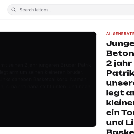
AI-GENERAT
Junge
Beton
2 jahr
Patri
unsere
legt 
kleine
ein To
und L
Baske