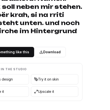
 soll neben mir stehen.
ër krah, si na rriti
steht unten. und noch
Kirche im Hintergrund
mething like this
Download
 IN THE STUDIO
is design
Try it on skin
 it
Upscale it