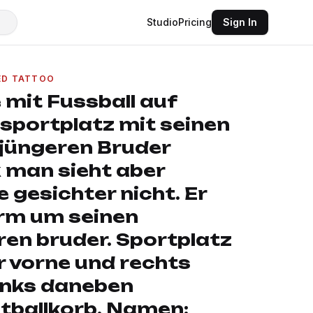
Studio
Pricing
Sign In
ED TATTOO
 mit Fussball auf
sportplatz mit seinen
 jüngeren Bruder
k man sieht aber
 gesichter nicht. Er
arm um seinen
ren bruder. Sportplatz
r vorne und rechts
inks daneben
tballkorb. Namen: