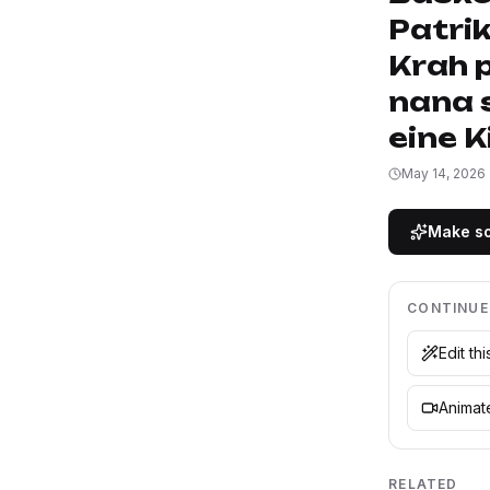
Patrik
Krah p
nana 
eine 
May 14, 2026
Make so
CONTINUE
Edit th
Animate
RELATED