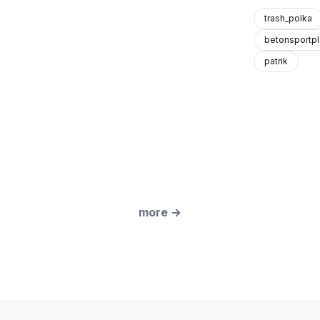
trash_polka
betonsportpl
patrik
more
→